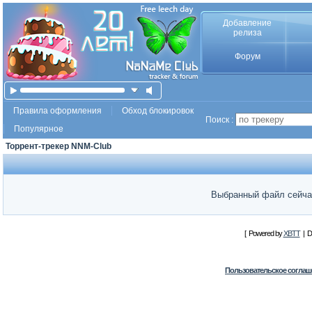
Добавление
релиза
Форум
Правила оформления
Обход блокировок
Поиск :
Популярное
Торрент-трекер NNM-Club
Выбранный файл сейчас
[ Powered by
XBTT
| D
Пользовательское соглаш